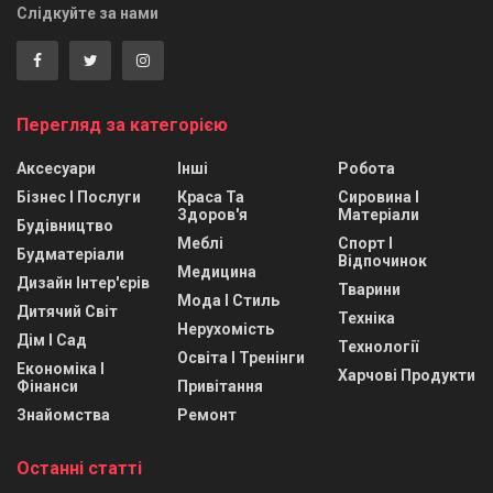
Слідкуйте за нами
Перегляд за категорією
Аксесуари
Інші
Робота
Бізнес І Послуги
Краса Та
Сировина І
Здоров'я
Матеріали
Будівництво
Меблі
Спорт І
Будматеріали
Відпочинок
Медицина
Дизайн Інтер'єрів
Тварини
Мода І Стиль
Дитячий Світ
Техніка
Нерухомість
Дім І Сад
Технології
Освіта І Тренінги
Економіка І
Харчові Продукти
Фінанси
Привітання
Знайомства
Ремонт
Останні статті