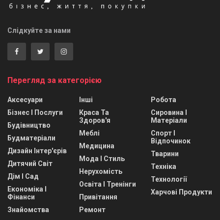
Слідкуйте за нами
Перегляд за категорією
Аксесуари
Інші
Робота
Бізнес І Послуги
Краса Та
Сировина І
Здоров'я
Матеріали
Будівництво
Меблі
Спорт І
Будматеріали
Відпочинок
Медицина
Дизайн Інтер'єрів
Тварини
Мода І Стиль
Дитячий Світ
Техніка
Нерухомість
Дім І Сад
Технології
Освіта І Тренінги
Економіка І
Харчові Продукти
Фінанси
Привітання
Знайомства
Ремонт