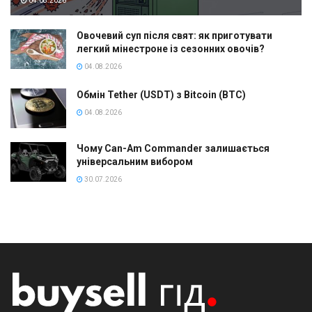
04.08.2026
Овочевий суп після свят: як приготувати
легкий мінестроне із сезонних овочів?
04.08.2026
Обмін Tether (USDT) з Bitcoin (BTC)
04.08.2026
Чому Can-Am Commander залишається
універсальним вибором
30.07.2026