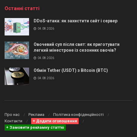
Останні статті
DDoS-атака: як захистити сайт і сервер
04.08.2026
Овочевий суп після свят: як приготувати
легкий мінестроне із сезонних овочів?
04.08.2026
Обмін Tether (USDT) з Bitcoin (BTC)
04.08.2026
Про нас
Реклама
Політика конфіденційності
Контакти
+ Додати оголошення
+ Замовити рекламну статтю