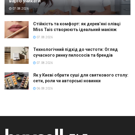
варто уникати
07.08.2026
Стійкість та комфорт: як дерев’яні олівці
Miss Tais створюють ідеальний макіяж
07.08.2026
Технологічний підхід до чистоти: Огляд
сучасного ринку пилососів та брендів
07.08.2026
Як у Києві обрати суші для святкового столу:
сети, роли чи авторські новинки
06.08.2026