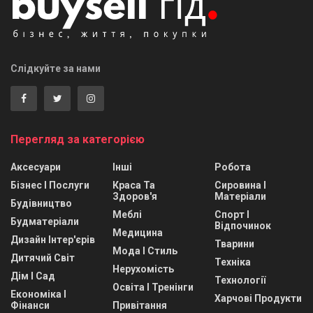
Слідкуйте за нами
Перегляд за категорією
Аксесуари
Інші
Робота
Бізнес І Послуги
Краса Та
Сировина І
Здоров'я
Матеріали
Будівництво
Меблі
Спорт І
Будматеріали
Відпочинок
Медицина
Дизайн Інтер'єрів
Тварини
Мода І Стиль
Дитячий Світ
Техніка
Нерухомість
Дім І Сад
Технології
Освіта І Тренінги
Економіка І
Харчові Продукти
Фінанси
Привітання