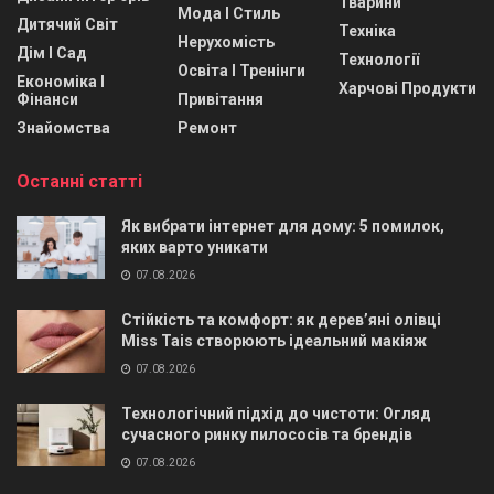
Тварини
Мода І Стиль
Дитячий Світ
Техніка
Нерухомість
Дім І Сад
Технології
Освіта І Тренінги
Економіка І
Харчові Продукти
Фінанси
Привітання
Знайомства
Ремонт
Останні статті
Як вибрати інтернет для дому: 5 помилок,
яких варто уникати
07.08.2026
Стійкість та комфорт: як дерев’яні олівці
Miss Tais створюють ідеальний макіяж
07.08.2026
Технологічний підхід до чистоти: Огляд
сучасного ринку пилососів та брендів
07.08.2026