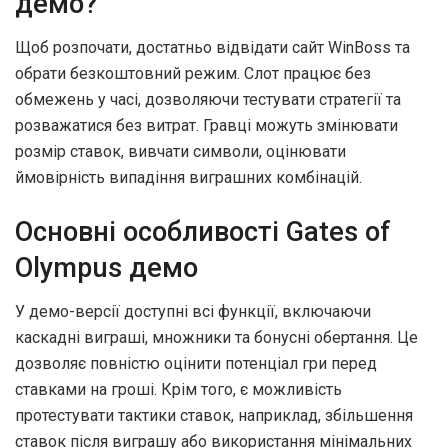
демо?
Щоб розпочати, достатньо відвідати сайт WinBoss та
обрати безкоштовний режим. Слот працює без
обмежень у часі, дозволяючи тестувати стратегії та
розважатися без витрат. Гравці можуть змінювати
розмір ставок, вивчати символи, оцінювати
ймовірність випадіння виграшних комбінацій.
Основні особливості Gates of
Olympus демо
У демо-версії доступні всі функції, включаючи
каскадні виграші, множники та бонусні обертання. Це
дозволяє повністю оцінити потенціал гри перед
ставками на гроші. Крім того, є можливість
протестувати тактики ставок, наприклад, збільшення
ставок після виграшу або використання мінімальних