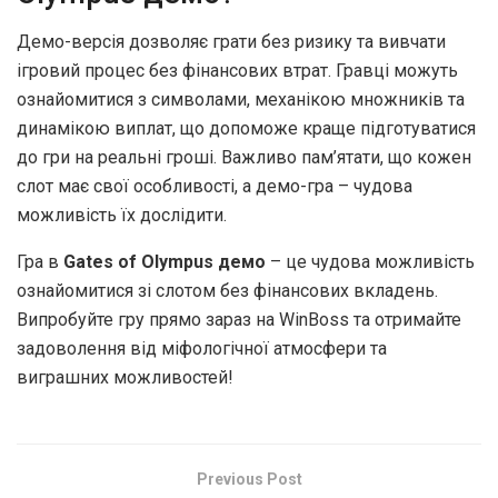
Демо-версія дозволяє грати без ризику та вивчати
ігровий процес без фінансових втрат. Гравці можуть
ознайомитися з символами, механікою множників та
динамікою виплат, що допоможе краще підготуватися
до гри на реальні гроші. Важливо пам’ятати, що кожен
слот має свої особливості, а демо-гра – чудова
можливість їх дослідити.
Гра в
Gates of Olympus демо
– це чудова можливість
ознайомитися зі слотом без фінансових вкладень.
Випробуйте гру прямо зараз на WinBoss та отримайте
задоволення від міфологічної атмосфери та
виграшних можливостей!
Previous Post