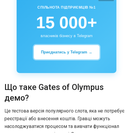
СПІЛЬНОТА ПІДПРИЄМЦІВ №1
15 000+
власників бізнесу в Telegram
Приєднатись у Telegram →
Що таке Gates of Olympus
демо?
Це тестова версія популярного слота, яка не потребує
реєстрації або внесення коштів. Гравці можуть
насолоджуватися процесом та вивчати функціонал